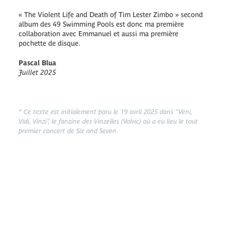
« The Violent Life and Death of Tim Lester Zimbo » second
album des 49 Swimming Pools est donc ma première
collaboration avec Emmanuel et aussi ma première
pochette de disque.
Pascal Blua
Juillet 2025
* Ce texte est initialement paru le 19 avril 2025 dans “Veni,
Vidi, Vinzi”, le fanzine des Vinzelles (Volvic) où a eu lieu le tout
premier concert de Six and Seven.