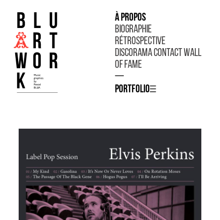
À propos
Biographie
Rétrospective
Discorama
Contact
Wall
of fame
—
Portfolio